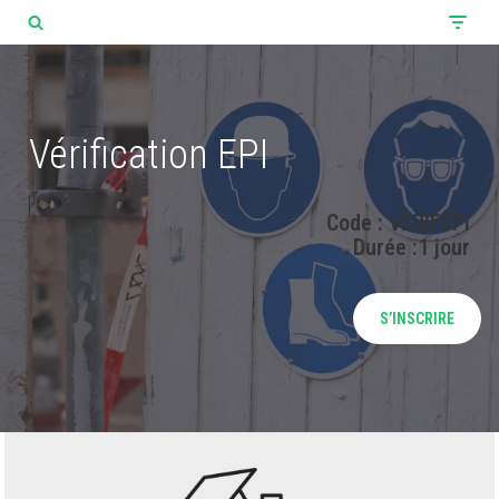
Aller
au
contenu
Vérification EPI
Code : VERIFEPI
Durée :1 jour
S’INSCRIRE