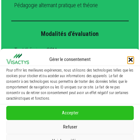
Pédagogie alternant pratique et théorie
Modalités d’évaluation
Test théorique QCM
Test pratique
Gérer le consentement
Pour offrir les meilleures expériences, nous utilisons des technologies telles que les
cookies pour stocker et/ou accéder aux informations des appareils. Le fait de
consentir à ces technologies nous permettra de traiter des données telles que le
Délai d’accès à la formation
comportement de navigation ou les ID uniques sur ce site. Le fait de ne pas
consentir ou de retirer son consentement peut avoir un effet négatif sur certaines
caractéristiques et fonctions.
Visactys.vous proposera des dates
le plus tôt
possible en fonction de vos disponibilités et de
celles du formateur
Accepter
En moyenne : 15 jours
Refuser