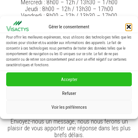
Mercredi : 8h00 – 12h / 13h30 – 17h00
Jeudi : 8h00 – 12h / 13h30 – 17h00
Vendredi : 8h00 – 12h / 13h30 – 17h00
Fermé le week-end
Gérer le consentement
Pour offrir les meilleures expériences, nous utilisons des technologies telles que les
cookies pour stocker et/ou accéder aux informations des appareils. Le fait de
consentir à ces technologies nous permettra de traiter des données telles que le
comportement de navigation ou les ID uniques sur ce site. Le fait de ne pas
consentir ou de retirer son consentement peut avoir un effet négatif sur certaines
Contactez-nous
caractéristiques et fonctions.
Accepter
Vous avez des questions ou vous souhaitez vous
inscrire à une formation ?
Refuser
Vous souhaitez en savoir plus sur les formations que
nous dispensons ?
Vous avez un projet et vous souhaitez une
Voir les préférences
proposition de notre part ?
Envoyez-nous un message, nous nous ferons un
plaisir de vous apporter une réponse dans les plus
brefs délais.