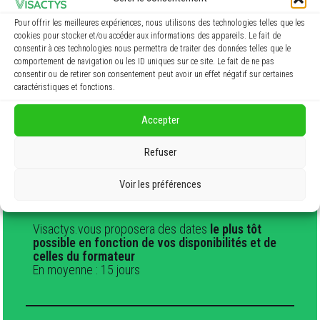
Quizz Kahoot
Pour offrir les meilleures expériences, nous utilisons des technologies telles que les
cookies pour stocker et/ou accéder aux informations des appareils. Le fait de
consentir à ces technologies nous permettra de traiter des données telles que le
comportement de navigation ou les ID uniques sur ce site. Le fait de ne pas
Modalités d’évaluation
consentir ou de retirer son consentement peut avoir un effet négatif sur certaines
caractéristiques et fonctions.
Test théorique QCM
Accepter
Test pratique
Refuser
Voir les préférences
Délai d’accès à la formation
Visactys.vous proposera des dates
le plus tôt
possible en fonction de vos disponibilités et de
celles du formateur
En moyenne : 15 jours