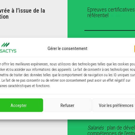
Epreuves certificatives
rée à l’issue de la
référentiel
INRS
tion
Délai d’accè
 certification professionnelle
Gérer le consentement
e spécifique.
Visactys vous propose
possible en fonction d
r offrir les meilleures expériences, nous utilisons des technologies telles que les cookies po
de celles du formateu
cker et/ou accéder aux informations des appareils. Le fait de consentir à ces technologies no
En moyenne : 15 jours
mettra de traiter des données telles que le comportement de navigation ou les ID uniques sur
. Le fait de ne pas consentir ou de retirer son consentement peut avoir un effet négatif sur
aines caractéristiques et fonctions.
Modalités pédagogi
Accepter
Refuser
Voir les préférences
Formation en présentie
Salariés
: plan de dév
compétences de l’entre