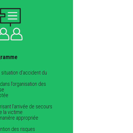
gramme
 situation d’accident du
dans l’organisation des
ise
ptée
risant l’arrivée de secours
e la victime
 manière appropriée
ention des risques