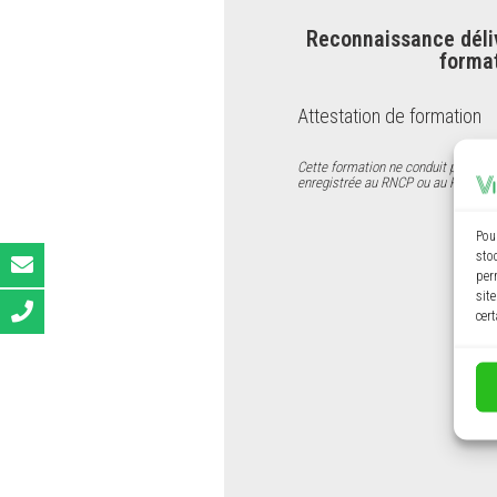
Reconnaissance déliv
forma
Attestation de formation
Cette formation ne conduit pas à une
enregistrée au RNCP ou au Répertoir
Pou
sto
per
site
cert