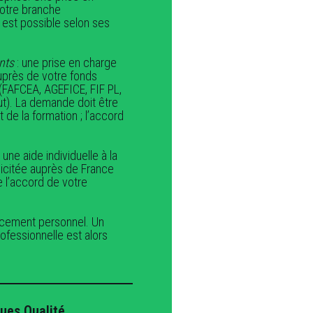
votre branche
est possible selon ses
nts
: une prise en charge
près de votre fonds
(FAFCEA, AGEFICE, FIF PL,
ut). La demande doit être
de la formation ; l’accord
 une aide individuelle à la
licitée auprès de France
e l’accord de votre
ncement personnel. Un
ofessionnelle est alors
ques Qualité