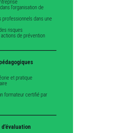
ntreprise
dans l’organisation de
es professionnels dans une
 des risques
 actions de prévention
pédagogiques
orie et pratique
aire
n formateur certifié par
 d’évaluation