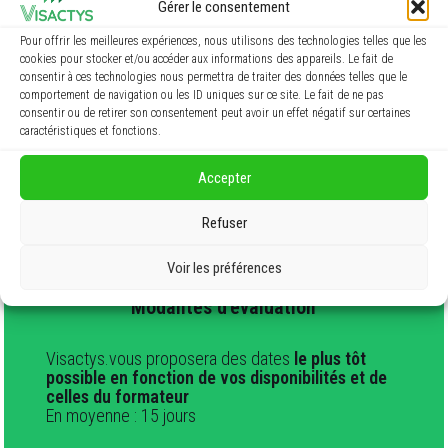
Gérer le consentement
Remise d’un livret stagiaire
Mises en pratique sur installations et mises en
Pour offrir les meilleures expériences, nous utilisons des technologies telles que les
situation
cookies pour stocker et/ou accéder aux informations des appareils. Le fait de
consentir à ces technologies nous permettra de traiter des données telles que le
comportement de navigation ou les ID uniques sur ce site. Le fait de ne pas
consentir ou de retirer son consentement peut avoir un effet négatif sur certaines
caractéristiques et fonctions.
Modalités d’évaluation
Accepter
Test théorique QCM
Test pratique
Refuser
Voir les préférences
Modalités d’évaluation
Visactys.vous proposera des dates
le plus tôt
possible en fonction de vos disponibilités et de
celles du formateur
En moyenne : 15 jours