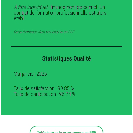
À titre individuel
: financement personnel. Un
contrat de formation professionnelle est alors
établi.
Cette formation n’est pas éligible au CPF.
Statistiques Qualité
Maj janvier 2026
Taux de satisfaction : 99.85 %
Taux de participation : 96.74 %
Télécharger le programme en PDF